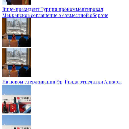
Вице-президент Турции прокомментировал
Мекканское соглашение о совместной обороне
На новом сдерживании Эр-Рияда отпечатки Анкары