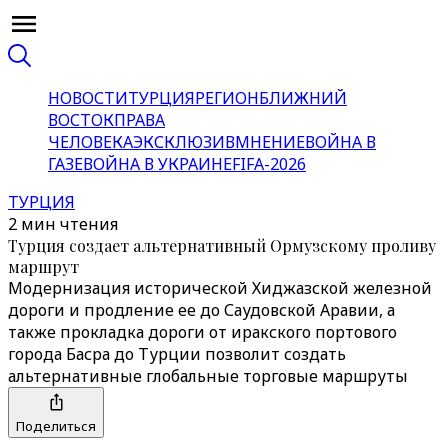
НОВОСТИ
ТУРЦИЯ
РЕГИОН
БЛИЖНИЙ
ВОСТОК
ПРАВА
ЧЕЛОВЕКА
ЭКСКЛЮЗИВ
МНЕНИЕ
ВОЙНА В
ГАЗЕ
ВОЙНА В УКРАИНЕ
FIFA-2026
ТУРЦИЯ
2 мин чтения
Турция создает альтернативный Ормузскому проливу
маршрут
Модернизация исторической Хиджазской железной
дороги и продление ее до Саудовской Аравии, а
также прокладка дороги от иракского портового
города Басра до Турции позволит создать
альтернативные глобальные торговые маршруты
Поделиться