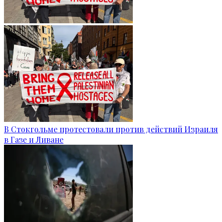
В Стокгольме протестовали против действий Израиля
в Газе и Ливане