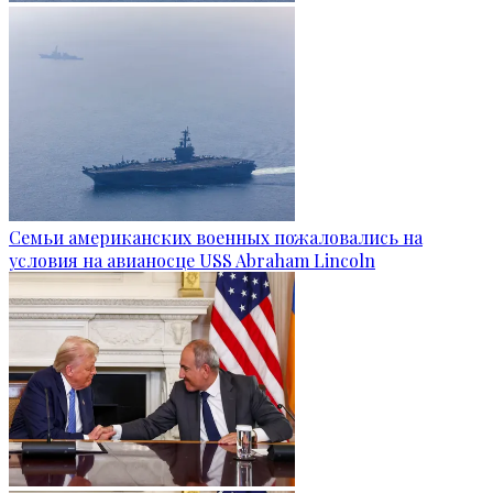
Семьи американских военных пожаловались на
условия на авианосце USS Abraham Lincoln