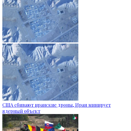
США сбивают иранские дроны, Иран минирует
ядерный объект