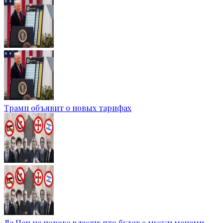
Трамп объявит о новых тарифах
Ле Пен на пороге власти: что будет с мусульманами