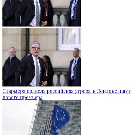
Стармера подвела российская угроза: в Лондоне ищут
нового премьера