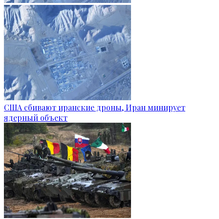
США сбивают иранские дроны, Иран минирует
ядерный объект