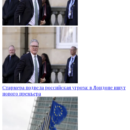
Стармера подвела российская угроза: в Лондоне ищут
нового премьера