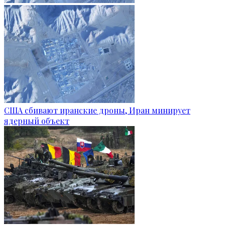
США сбивают иранские дроны, Иран минирует
ядерный объект