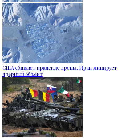
США сбивают иранские дроны, Иран минирует
ядерный объект