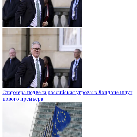
Стармера подвела российская угроза: в Лондоне ищут
нового премьера