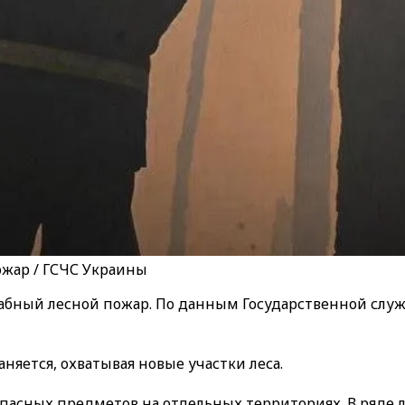
жар / ГСЧС Украины
абный лесной пожар. По данным Государственной слу
няется, охватывая новые участки леса.
пасных предметов на отдельных территориях. В ряде