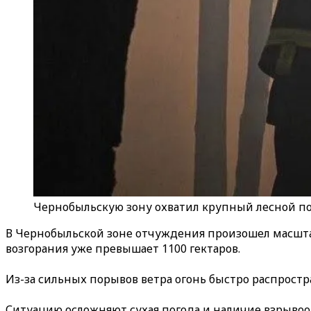
Чернобыльскую зону охватил крупный лесной по
В Чернобыльской зоне отчуждения произошел масшт
возгорания уже превышает 1100 гектаров.
Из-за сильных порывов ветра огонь быстро распростра
Ситуацию осложняют сухая погода и наличие взрывоо