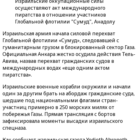
Израильские оккупационные силы
осуществляют акт международного
пиратства в отношении участников
Глобальной флотилии "Сумуд", Анадолу
Израильская армия начала силовой перехват
Глобальной
флотилии
«
Сумуд
»
, следовавшей с
гуманитарным грузом в блокированный сектор Газа.
Официальная Анкара жестко осудила действия Тель-
Авива, назвав перехват гражданских судов в
международных водах «еще одним актом
пиратства».
Израильские военные корабли окружили и начали
один за другим брать на абордаж гражданские суда,
шедшие под национальными флагами стран-
участниц примерно в 250 морских милях от
побережья Газы. Прямая трансляция с бортов
зафиксировала моменты высадки израильского
спецназа.
Как сообщает израильская газета Yedioth Ahronoth,