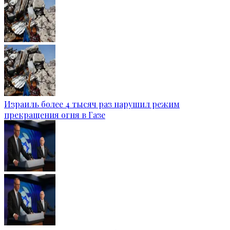
Израиль более 4 тысяч раз нарушил режим
прекращения огня в Газе