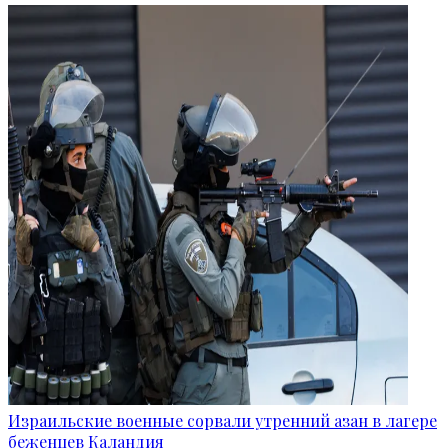
Израильские военные сорвали утренний азан в лагере
беженцев Каландия