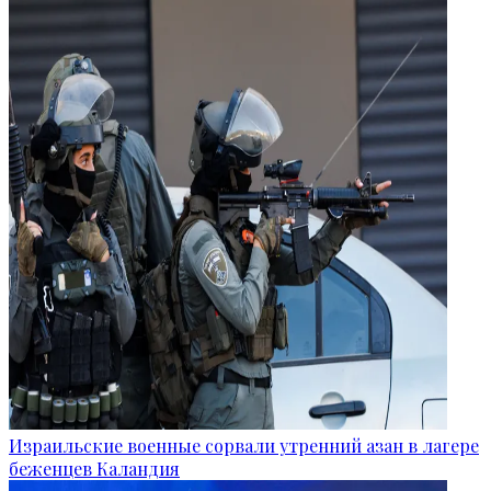
Израильские военные сорвали утренний азан в лагере
беженцев Каландия