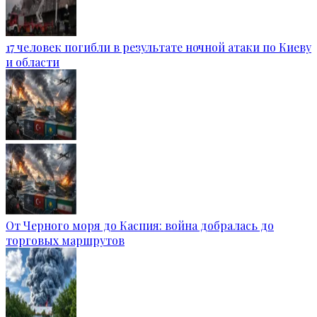
17 человек погибли в результате ночной атаки по Киеву
и области
От Черного моря до Каспия: война добралась до
торговых маршрутов