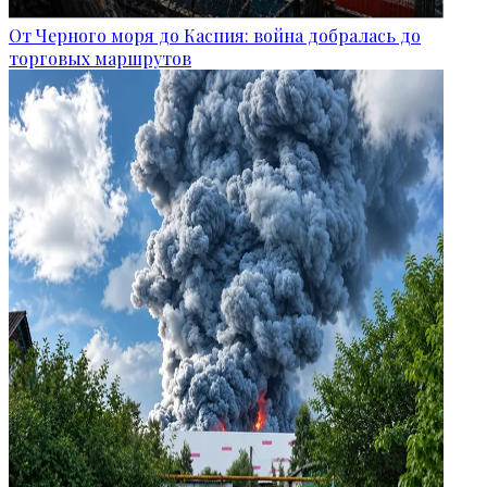
От Черного моря до Каспия: война добралась до
торговых маршрутов