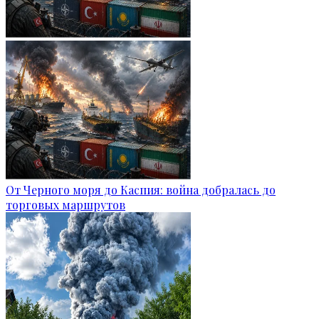
От Черного моря до Каспия: война добралась до
торговых маршрутов