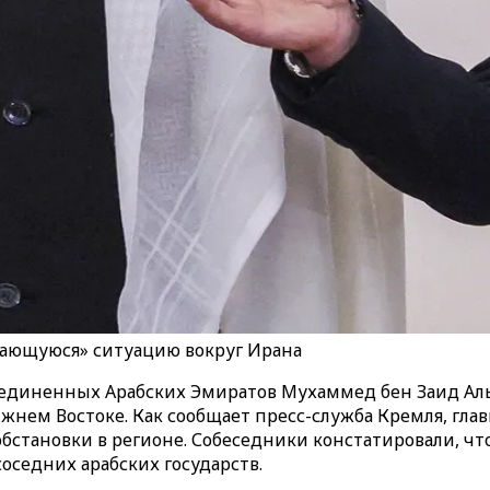
шающуюся» ситуацию вокруг Ирана
диненных Арабских Эмиратов Мухаммед бен Заид Аль
жнем Востоке. Как сообщает пресс-служба Кремля, гла
тановки в регионе. Собеседники констатировали, что
соседних арабских государств.