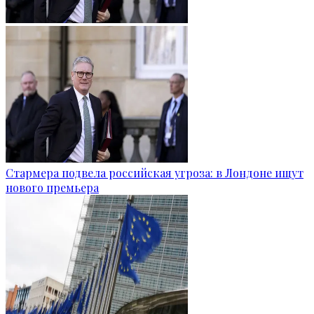
Стармера подвела российская угроза: в Лондоне ищут
нового премьера