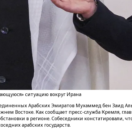
шающуюся» ситуацию вокруг Ирана
диненных Арабских Эмиратов Мухаммед бен Заид Аль
жнем Востоке. Как сообщает пресс-служба Кремля, гла
тановки в регионе. Собеседники констатировали, что
соседних арабских государств.