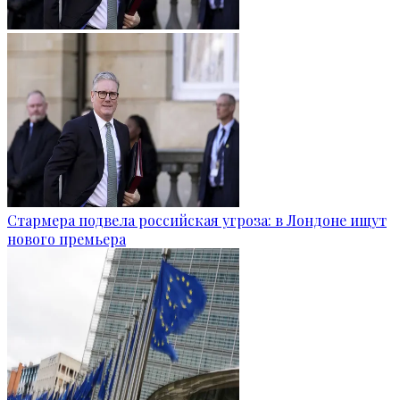
Стармера подвела российская угроза: в Лондоне ищут
нового премьера