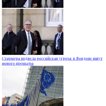
Стармера подвела российская угроза: в Лондоне ищут
нового премьера