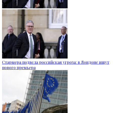
Стармера подвела российская угроза: в Лондоне ищут
нового премьера