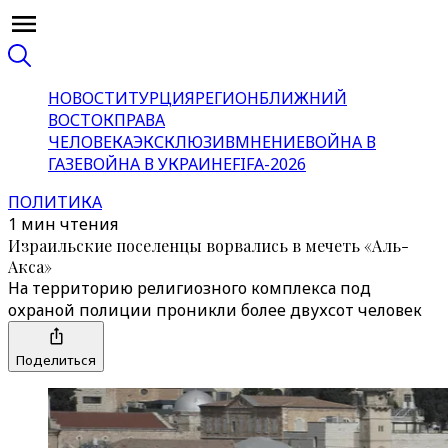
НОВОСТИ
ТУРЦИЯ
РЕГИОН
БЛИЖНИЙ
ВОСТОК
ПРАВА
ЧЕЛОВЕКА
ЭКСКЛЮЗИВ
МНЕНИЕ
ВОЙНА В
ГАЗЕ
ВОЙНА В УКРАИНЕ
FIFA-2026
ПОЛИТИКА
1 мин чтения
Израильские поселенцы ворвались в мечеть «Аль-
Акса»
На территорию религиозного комплекса под
охраной полиции проникли более двухсот человек
Поделиться