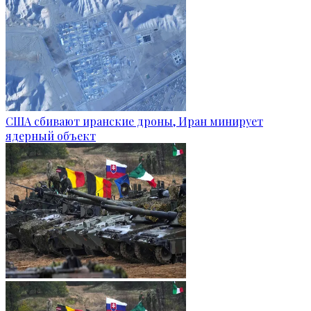
США сбивают иранские дроны, Иран минирует
ядерный объект