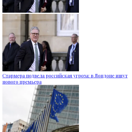
Стармера подвела российская угроза: в Лондоне ищут
нового премьера