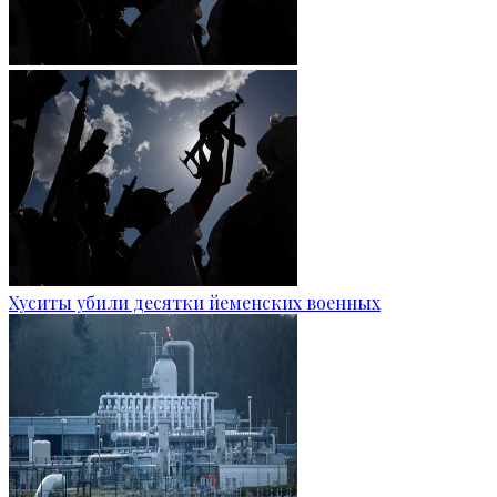
Хуситы убили десятки йеменских военных