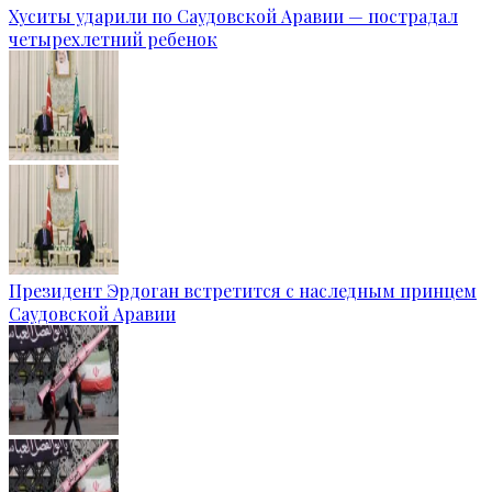
Хуситы ударили по Саудовской Аравии — пострадал
четырехлетний ребенок
Президент Эрдоган встретится с наследным принцем
Саудовской Аравии