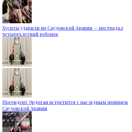
Хуситы ударили по Саудовской Аравии — пострадал
четырехлетний ребенок
Президент Эрдоган встретится с наследным принцем
Саудовской Аравии