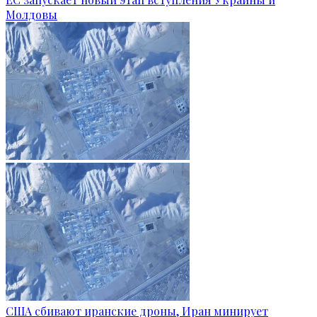
Молдовы
США сбивают иранские дроны, Иран минирует