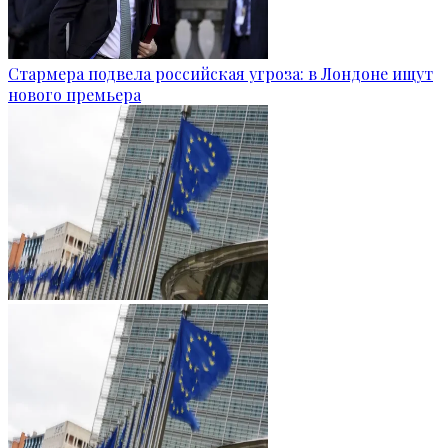
Стармера подвела российская угроза: в Лондоне ищут
нового премьера