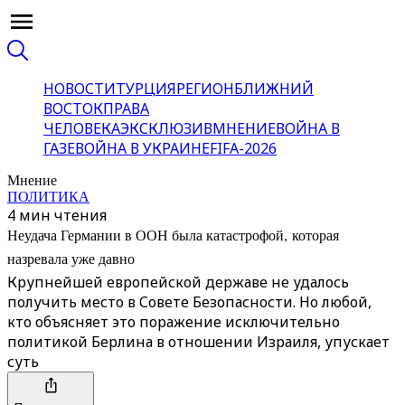
НОВОСТИ
ТУРЦИЯ
РЕГИОН
БЛИЖНИЙ
ВОСТОК
ПРАВА
ЧЕЛОВЕКА
ЭКСКЛЮЗИВ
МНЕНИЕ
ВОЙНА В
ГАЗЕ
ВОЙНА В УКРАИНЕ
FIFA-2026
Мнение
ПОЛИТИКА
4 мин чтения
Неудача Германии в ООН была катастрофой, которая
назревала уже давно
Крупнейшей европейской державе не удалось
получить место в Совете Безопасности. Но любой,
кто объясняет это поражение исключительно
политикой Берлина в отношении Израиля, упускает
суть