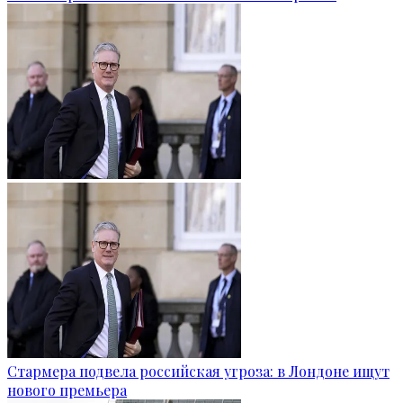
Стармера подвела российская угроза: в Лондоне ищут
нового премьера