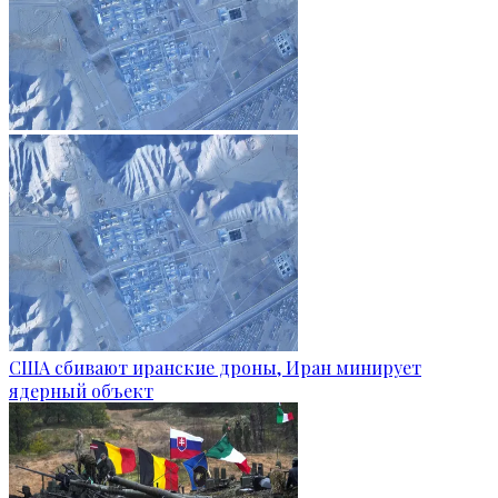
США сбивают иранские дроны, Иран минирует
ядерный объект