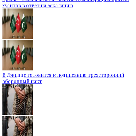
хуситов в ответ на эскалацию
В Джидде готовится к подписанию трехсторонний
оборонный пакт