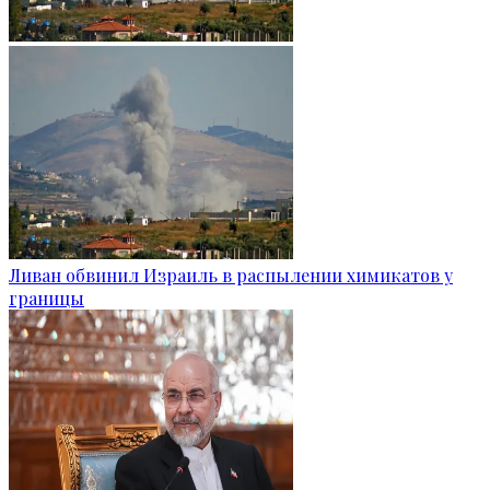
Ливан обвинил Израиль в распылении химикатов у
границы