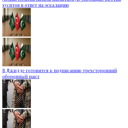
хуситов в ответ на эскалацию
В Джидде готовится к подписанию трехсторонний
оборонный пакт