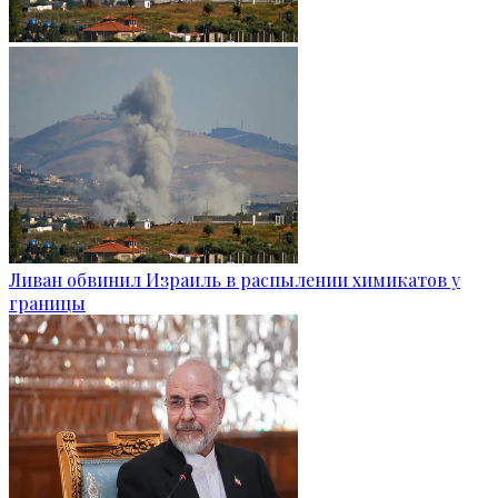
Ливан обвинил Израиль в распылении химикатов у
границы